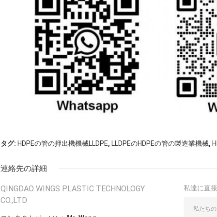
,
,
タグ:
HDPEの管の押出機機械LLDPE
LLDPEのHDPEの管の製造業機械
連絡先の詳細
QINGDAO WINGS PLASTIC TECHNOLOGY
私達に直
CO.,LTD