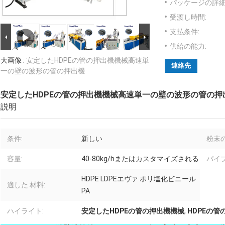
パッケージの詳細
受渡し時間:
支払条件:
供給の能力:
大画像 :
安定したHDPEの管の押出機機械高速単
連絡先
一の壁の波形の管の押出機
安定したHDPEの管の押出機機械高速単一の壁の波形の管の押
説明
条件:
新しい
粉末の
容量:
40-80kg/hまたはカスタマイズされる
パイプ
HDPE LDPEエヴァ ポリ塩化ビニール
適した 材料:
PA
ハイライト:
安定したHDPEの管の押出機機械
,
HDPEの