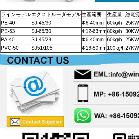
ラインモデル
エクストルーダモデル
生産範囲
生産量
総電
PE-40
SJ-45/30
Φ6-40mm
60kg/h
25KW
PE-63
SJ-65/30
Φ12-63mm
80kg/h
30KW
PA-40
SJ-45/28
Φ6-40mm
60kg/h
25KW
PVC-50
SJ51/105
Φ16-50mm
100kg/h
27KW