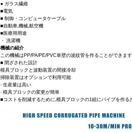
● ガラス繊維
■電気
■ 制御・コンピュータケーブル
■自動車,機械,航空機
■医療用用途
・ 洗濯機
機械の紹介
この機械はPP/PA/PE/PVC単壁の波紋管を作ることができます
■ 閉ざされた設計
模具ブロックと波動装置の間接冷却
掃除装置はオプションで利用可能
· 生産量は高い
· 模具ブロックの変更が簡単
■コストを削減するために,模具ブロックの1組にパイプを作