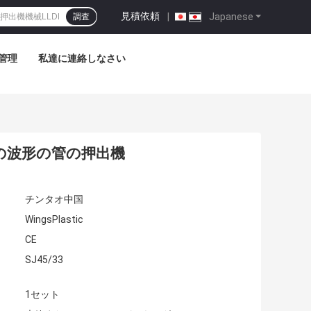
見積依頼
|
Japanese
調査
管理
私達に連絡しなさい
の波形の管の押出機
チンタオ中国
WingsPlastic
CE
SJ45/33
1セット