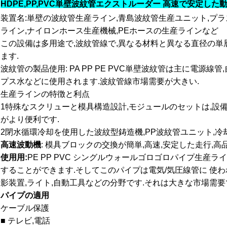
HDPE,PP,PVC単壁波紋管エクストルーダー 高速で安定した
装置名:単壁の波紋管生産ライン,青島波紋管生産ユニット,プ
ライン,ナイロンホース生産機械,PEホースの生産ラインなど
この設備は多用途で,波紋管線で,異なる材料と異なる直径の単層バ
ます.
波紋管の製品使用: PA PP PE PVC単壁波紋管は主に電源線
プス水などに使用されます.波紋管線市場需要が大きい.
生産ラインの特徴と利点
1特殊なスクリューと模具構造設計,モジュールのセットは,設
がより便利です.
2閉水循環冷却を使用した波紋型鋳造機,PP波紋管ユニット,冷
高速波動機
: 模具ブロックの交換が簡単,高速,安定した走行,高
使用用:
PE PP PVC シングルウォールゴロゴロパイプ生産ラ
することができます.そしてこのパイプは電気/気圧線管に 使わ
影装置,ライト,自動工具などの分野です.それは大きな市場需要
パイプの適用
ケーブル保護
■ テレビ,電話