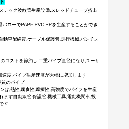
動作
ラスチック波紋管生産設備,スレッドチューブ挤出
ローでPAPE PVC PPを生産することができ
管,自動車配線帯,ケーブル保護管,走行機械,パンチス
備のコストを節約し,二重パイプ直径になり,ユーザ
却速度,パイプ生産速度が大幅に増加します.
品質のパイプ.
インは,熱性,腐食性,摩擦性,高強度でパイプを生産
れます自動線管,保護管,機械工具,電動機関車,投
です.