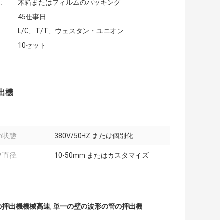
:
木箱またはフィルムのパッキング
45仕事日
L/C、T/T、ウェスタン・ユニオン
10セット
出機
状態:
380V/50HZ または個別化
直径:
10-50mm またはカスタマイズ
管の押出機機械高速
,
単一の壁の波形の管の押出機