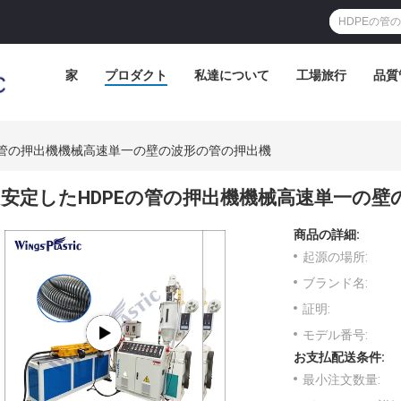
家
プロダクト
私達について
工場旅行
品質
の管の押出機機械高速単一の壁の波形の管の押出機
安定したHDPEの管の押出機機械高速単一の壁
商品の詳細:
起源の場所:
ブランド名:
証明:
モデル番号:
お支払配送条件:
最小注文数量: