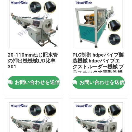
20-110mmねじ配水管
PLC制御 hdpeパイプ製
の押出機機械L/D比率
造機械 hdpeパイプエ
301
クストルーダー機械 プ
ラスチック水管製造機
械
お問い合わせを送信
お問い合わせを送信
家
プロダクト
私達について