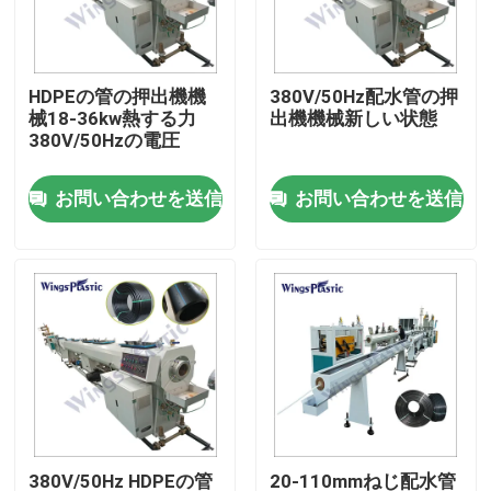
工場旅行
HDPEの管の押出機機
380V/50Hz配水管の押
械18-36kw熱する力
出機機械新しい状態
品質管理
380V/50Hzの電圧
お問い合わせを送信
お問い合わせを送信
私達に連絡しなさい
プラスチック管の押出機機械
プラスチック管の放出ライン
プラスチック管の押出機機械
HDPEの管の押出機機械
380V/50Hz HDPEの管
20-110mmねじ配水管