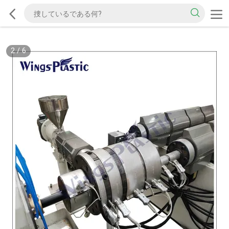
2
/
6