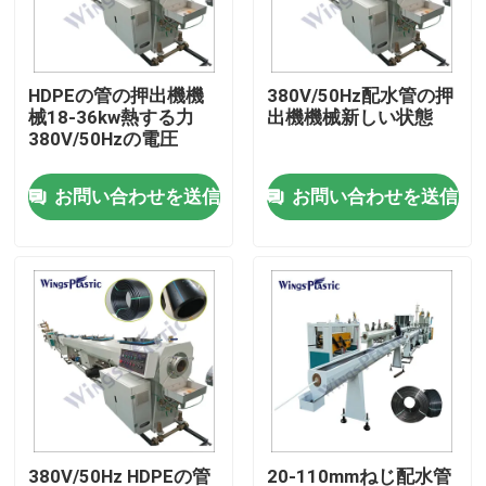
工場旅行
HDPEの管の押出機機
380V/50Hz配水管の押
械18-36kw熱する力
出機機械新しい状態
品質管理
380V/50Hzの電圧
お問い合わせを送信
お問い合わせを送信
私達に連絡しなさい
プラスチック管の押出機機械
プラスチック管の放出ライン
プラスチック管の押出機機械
HDPEの管の押出機機械
380V/50Hz HDPEの管
20-110mmねじ配水管