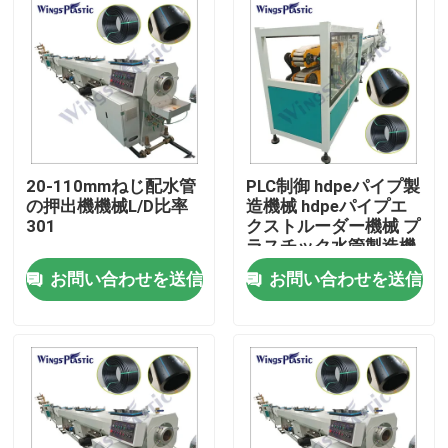
20-110mmねじ配水管
PLC制御 hdpeパイプ製
の押出機機械L/D比率
造機械 hdpeパイプエ
301
クストルーダー機械 プ
ラスチック水管製造機
械
お問い合わせを送信
お問い合わせを送信
家
プロダクト
私達について