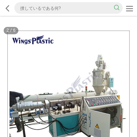
2
/
6