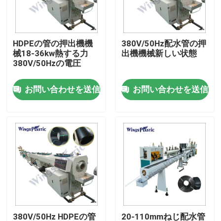
工場旅行
HDPEの管の押出機機
380V/50Hz配水管の押
械18-36kw熱する力
出機機械新しい状態
品質管理
380V/50Hzの電圧
お問い合わせを送信
お問い合わせを送信
私達に連絡しなさい
プラスチック管の押出機機械
プラスチック管の放出ライン
プラスチック管の押出機機械
HDPEの管の押出機機械
380V/50Hz HDPEの管
20-110mmねじ配水管