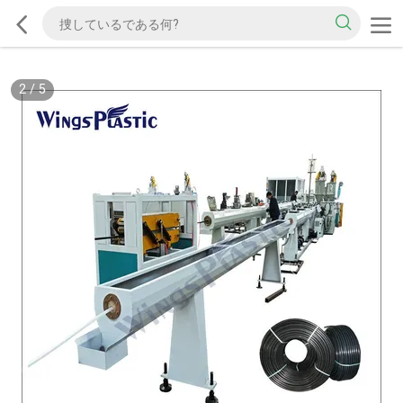
2
/
5