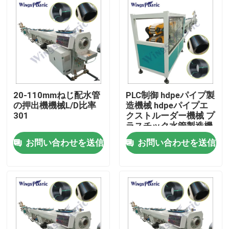
20-110mmねじ配水管
PLC制御 hdpeパイプ製
の押出機機械L/D比率
造機械 hdpeパイプエ
301
クストルーダー機械 プ
ラスチック水管製造機
械
お問い合わせを送信
お問い合わせを送信
家
プロダクト
私達について