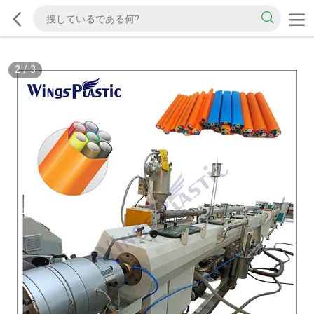
2
/
3