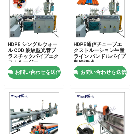
工場旅行
品質管理
HDPE シングルウォー
HDPE通信チューブエ
ル COD 波紋型光管プ
クストルーション生産
私達に連絡しなさい
ラスチックパイプエク
ライン バンドルパイプ
ストルーダー
製造機械
お問い合わせを送信
お問い合わせを送信
プラスチック管の押出機機械
プラスチック管の放出ライン
プラスチック管の押出機機械
HDPEの管の押出機機械