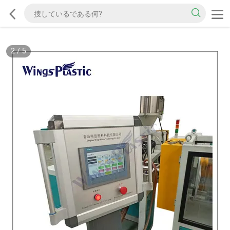
2
/
5