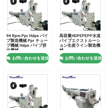
工場旅行
品質管理
94 Rpm Ppr Hdpe パイ
高容量HDPEPEPP水道
プ製造機械 Ppr チュー
パイプエクストルーシ
私達に連絡しなさい
ブ機械 Hdpe パイプ挤
ョン生産ライン製造機
出機械
械
お問い合わせを送信
お問い合わせを送信
プラスチック管の押出機機械
プラスチック管の放出ライン
プラスチック管の押出機機械
HDPEの管の押出機機械