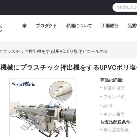
家
プロダクト
私達について
工場旅行
品質
にプラスチック押出機をするUPVCポリ塩化ビニールの管
機械にプラスチック押出機をするUPVCポリ
商品の詳細:
起源の場所:
ブランド名:
証明:
モデル番号:
お支払配送条件:
最小注文数量: