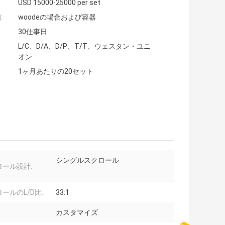
USD 15000-25000 per set
:
woodeの場合および容器
30仕事日
L/C、D/A、D/P、T/T、ウェスタン・ユニ
オン
1ヶ月あたりの20セット
シングルスクロール
ロール設計:
ールのL/D比:
33:1
カスタマイズ