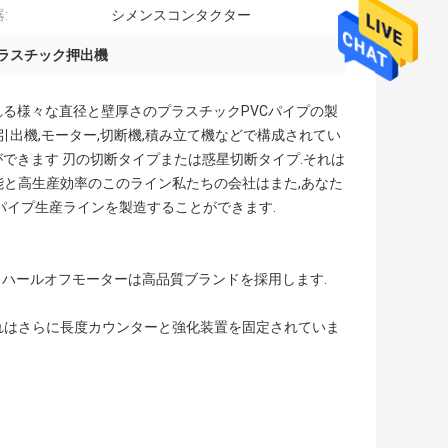
:
シメンスコンタクター
ラスチック押出機
れる様々な直径と壁厚さのプラスチックPVCパイプの製
引出機,モーター,切断機,積み立て機などで構成されてい
ることができます 刃の切断タイプまたは惑星切断タイプ.それは
能と高生産効率のこのライン私たちの会社はまた,あなた
パイプ生産ラインを製造することができます.
とハールオフモーターは高品質ブランドを採用します.
それはさらに長度カウンターと強化装置を固定されていま