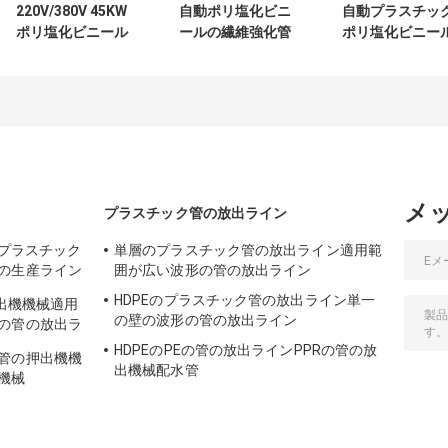
220V/380V 45KW
自動ポリ塩化ビニ
自動プラスチッ
ポリ塩化ビニール
ールの繊維強化管
ポリ塩化ビニー
の管の押出機機械
の位置の平らな林
高圧繊維の管に
150-200kg/hは出
業の潅漑のホース
って補強される
力した
の製造業者機械
ース製造機械ポ
塩化ビニールの
む管の放出機械
メ
プラスチック管の放出ライン
のプラスチック
単層のプラスチック管の放出ライン適用範
の生産ライン
囲が広い波形の管の放出ライン
HDPEのプラスチック管の放出ライン単一
押出機機械適用
の壁の波形の管の放出ライン
の管の放出ラ
HDPEのPEの管の放出ラインPPRの管の放
管の押出機機
出機械配水管
機械