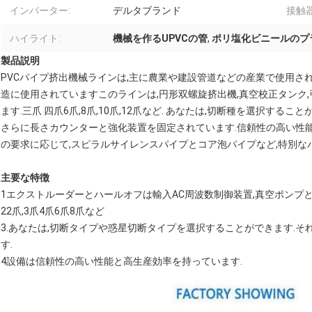
インバーター:
デルタブランド
接触器
ハイライト:
機械を作るUPVCの管
,
ポリ塩化ビニールのプ
製品説明
PVCパイプ挤出機械ラインは,主に農業や建設管道などの産業で使用さ
造に使用されていますこのラインは,円形双螺旋挤出機,真空校正タンク,
ます.三爪 四爪6爪,8爪,10爪,12爪など. あなたは,切断種を選択す
さらに長さカウンターと強化装置を固定されています.信頼性の高い性
の要求に応じて,スピラルサイレンスパイプとコア泡パイプなど,特別な
主要な特徴
1エクストルーダーとハールオフは輸入AC周波数制御装置,真空ポンプ
22爪,3爪4爪6爪8爪など
3.あなたは,切断タイプや惑星切断タイプを選択することができます.
す.
4設備は信頼性の高い性能と高生産効率を持っています.