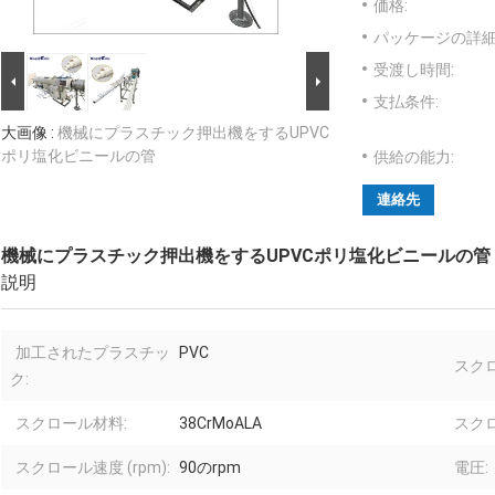
価格:
パッケージの詳細
受渡し時間:
支払条件:
大画像 :
機械にプラスチック押出機をするUPVC
ポリ塩化ビニールの管
供給の能力:
連絡先
機械にプラスチック押出機をするUPVCポリ塩化ビニールの管
説明
加工されたプラスチッ
PVC
スク
ク:
スクロール材料:
38CrMoALA
スクロ
スクロール速度 (rpm):
90のrpm
電圧: