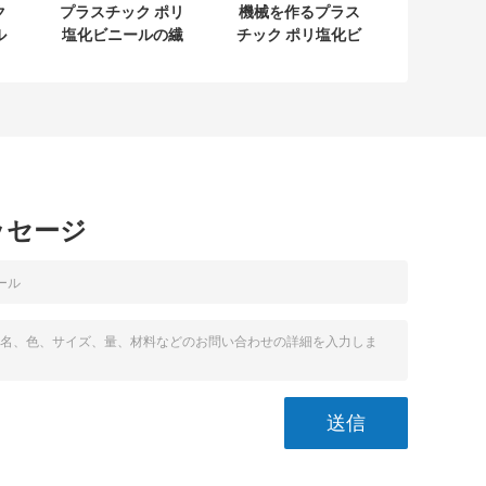
ク
プラスチック ポリ
機械を作るプラス
ル
塩化ビニールの繊
チック ポリ塩化ビ
よ
維強化ホースの機
ニールの堅い管の
ホ
械価格を作る農業
製造業機械価格ポ
リ
の潅漑のホース
リ塩化ビニールの
編
管
ッセージ