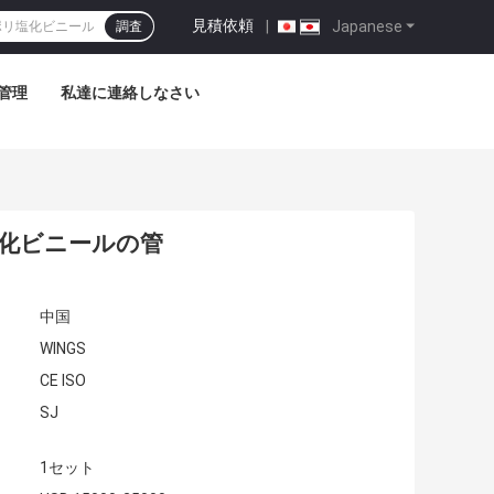
見積依頼
|
Japanese
調査
管理
私達に連絡しなさい
塩化ビニールの管
中国
WINGS
CE ISO
SJ
1セット