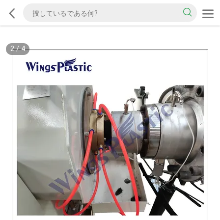
2
/
4