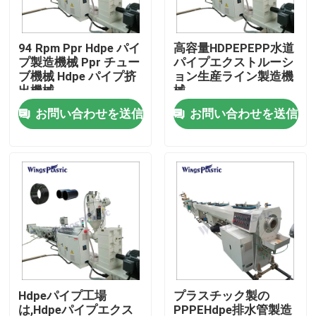
工場旅行
94 Rpm Ppr Hdpe パイ
高容量HDPEPEPP水道
プ製造機械 Ppr チュー
パイプエクストルーシ
ブ機械 Hdpe パイプ挤
ョン生産ライン製造機
品質管理
出機械
械
お問い合わせを送信
お問い合わせを送信
私達に連絡しなさい
プラスチック管の押出機機械
プラスチック管の放出ライン
プラスチック管の押出機機械
Hdpeパイプ工場
プラスチック製の
HDPEの管の押出機機械
は,Hdpeパイプエクス
PPPEHdpe排水管製造