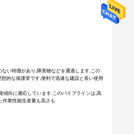
れのない特徴があり,障害物などを通過します.この
理想的な保護管です,便利で迅速な建設と長い使用
発傾向に適応しています.このパイプラインは,高
した作業性能生産量も高さも