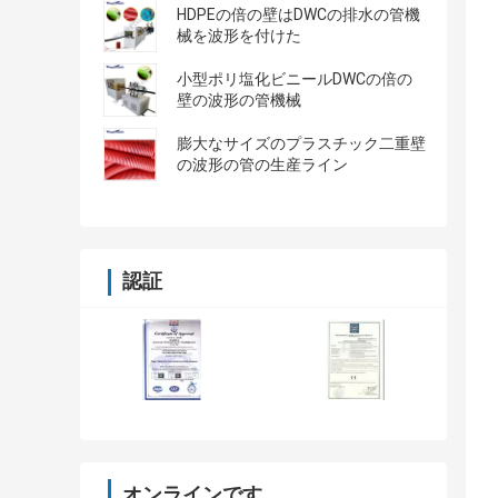
HDPEの倍の壁はDWCの排水の管機
械を波形を付けた
小型ポリ塩化ビニールDWCの倍の
壁の波形の管機械
膨大なサイズのプラスチック二重壁
の波形の管の生産ライン
認証
オンラインです