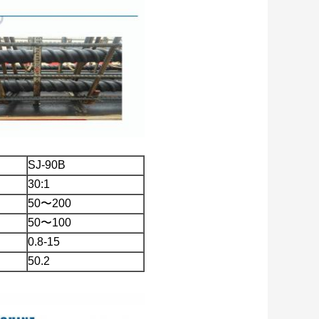
SJ-90B
30:1
50〜200
50〜100
0.8-15
50.2