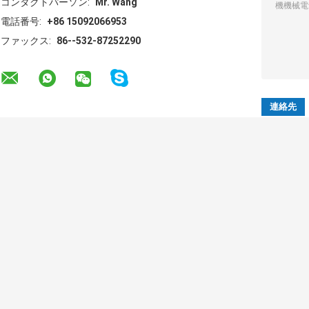
コンタクトパーソン:
Mr. Wang
電話番号:
+86 15092066953
ファックス:
86--532-87252290
その他の製品
波形を付けられた
HDPEの波形の管の
DWCは機械DWC
管の放出ライン
押出機機械DWC倍
の生産ライン製
HDPEの倍の壁は管
の壁は管の生産ラ
業者を作る管を