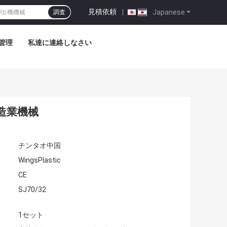
見積依頼
|
Japanese
調査
管理
私達に連絡しなさい
造業機械
チンタオ中国
WingsPlastic
CE
SJ70/32
1セット