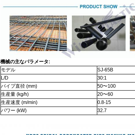
機械の主なパラメータ:
モデル
SJ-65B
L/D
30:1
パイプ直径 (mm)
50〜100
生産量 (kg/h)
20〜60
生産速度 (m/min)
0.8-15
パワー (kW)
32.7