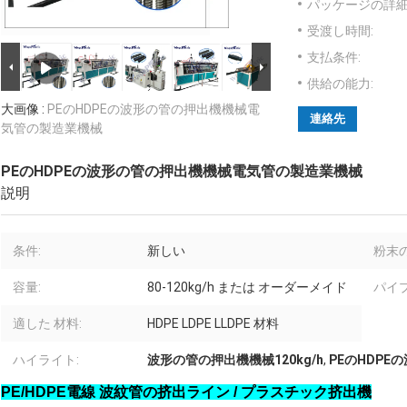
パッケージの詳細
受渡し時間:
支払条件:
供給の能力:
大画像 :
PEのHDPEの波形の管の押出機機械電
連絡先
気管の製造業機械
PEのHDPEの波形の管の押出機機械電気管の製造業機械
説明
条件:
新しい
粉末の
容量:
80-120kg/h または オーダーメイド
パイプ
適した 材料:
HDPE LDPE LLDPE 材料
ハイライト:
波形の管の押出機機械120kg/h
,
PEのHDP
PE/HDPE電線 波紋管の挤出ライン / プラスチック挤出機