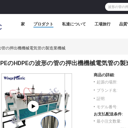
家
プロダクト
私達について
工場旅行
品質
形の管の押出機機械電気管の製造業機械
PEのHDPEの波形の管の押出機機械電気管の製
商品の詳細:
起源の場所:
ブランド名:
証明:
モデル番号:
お支払配送条件:
最小注文数量: