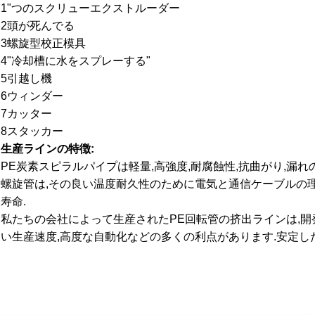
1"つのスクリューエクストルーダー
2頭が死んでる
3螺旋型校正模具
4"冷却槽に水をスプレーする"
5引越し機
6ウィンダー
7カッター
8スタッカー
生産ラインの特徴:
PE炭素スピラルパイプは軽量,高強度,耐腐蝕性,抗曲がり,漏
螺旋管は,その良い温度耐久性のために電気と通信ケーブルの
寿命.
私たちの会社によって生産されたPE回転管の挤出ラインは,開
い生産速度,高度な自動化などの多くの利点があります.安定