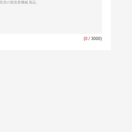
(
0
/ 3000)
管
40mm -110mmは
エヴァのプラスチ
造
管の押出機機械
ック波形の管の押
波
HDPE DWCの管機
出機機械LLDPEプ