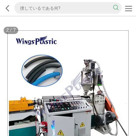
2
/
7