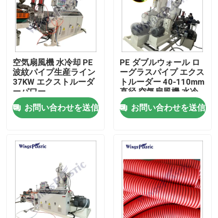
工場旅行
品質管理
空気扇風機 水冷却 PE
PE ダブルウォール ロ
波紋パイプ生産ライン
ーグラスパイプ エクス
37KW エクストルーダ
トルーダー 40-110mm
私達に連絡しなさい
ーパワー
直径 空気扇風機 水冷
却
お問い合わせを送信
お問い合わせを送信
プラスチック管の押出機機械
プラスチック管の放出ライン
プラスチック管の押出機機械
HDPEの管の押出機機械