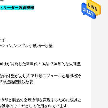
ストルーダー製造機械
す.
ション,シンプルな形,均一な壁.
,同社が開発した新世代の製品で,国際的な先進型
ズな内外壁があり,ギア駆動モジュールと扇風機冷
PE単壁熱塑性波紋管.
水循環冷却と製品の空気冷却を実現するために模具と
自動車のワイヤとして使用されています.