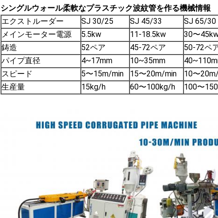
シングルウォール柔軟なプラスチック波紋管を作る機械
情報
エクストルーダー
SJ 30/25
SJ 45/33
SJ 65/30
メインモーター電源
5.5kw
11-18.5kw
30〜45k
鋳造
52ペア
45-72ペア
50-72ペ
パイプ直径
4~17mm
10~35mm
40~110
スピード
5〜15m/min
15〜20m/min
10〜20m/
生産量
15kg/h
60〜100kg/h
100〜150