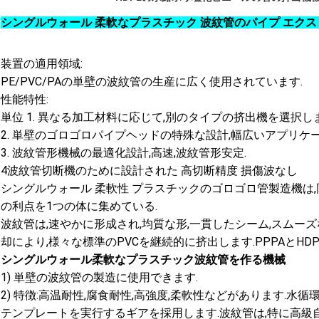
シングルウォール 柔軟なプラスチック 波紋管のパイプ エク
装置の適用領域:
PE/PVC/PAの単壁の波紋管の生産に広く使用されています.
性能特性:
単位 1. 異なる加工材料に応じて,別のタイプの挤出機を選択しま
2. 単壁のゴロゴロパイプヘッドの特殊な設計,幅広いアプリケー
3. 波紋管形機械の最適化設計,高速,波紋管形安定.
4波紋管切断機のために設計された 高切断精度 損傷波なし
シングルウォール 柔軟性 プラスチックのゴロゴロ管製造機は
の利点を1つの体に集めている.
波紋管は,速やかに形成され,均質な形,一貫したシーム,スムー
却により,様々な標準のPVCを継続的に挤出します.PPPAとHD
シングルウォール柔軟なプラスチック波紋管を作る機械
1) 単壁の波紋管の製造に使用できます.
2) 特徴:高温耐性,腐食耐性,高強度,柔軟性などがあります.
テンプレートを実行するギアを採用します.波紋管は,特に高級