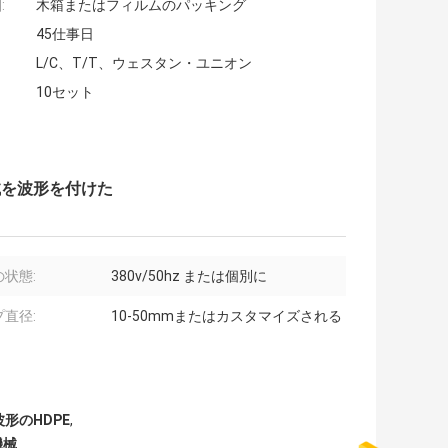
:
木箱またはフィルムのパッキング
45仕事日
L/C、T/T、ウェスタン・ユニオン
10セット
械を波形を付けた
状態:
380v/50hz または個別に
直径:
10-50mmまたはカスタマイズされる
形のHDPE
,
機械