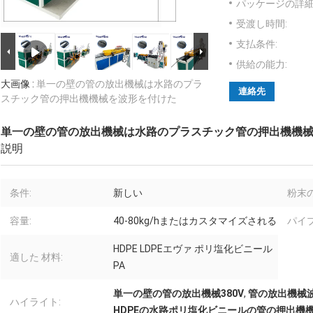
パッケージの詳細
受渡し時間:
支払条件:
供給の能力:
大画像 :
単一の壁の管の放出機械は水路のプラ
連絡先
スチック管の押出機機械を波形を付けた
単一の壁の管の放出機械は水路のプラスチック管の押出機機
説明
条件:
新しい
粉末の
容量:
40-80kg/hまたはカスタマイズされる
パイプ
HDPE LDPEエヴァ ポリ塩化ビニール
適した 材料:
PA
単一の壁の管の放出機械380V
,
管の放出機械波
ハイライト:
HDPEの水路ポリ塩化ビニールの管の押出機