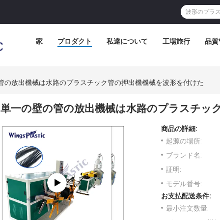
家
プロダクト
私達について
工場旅行
品質
管の放出機械は水路のプラスチック管の押出機機械を波形を付けた
単一の壁の管の放出機械は水路のプラスチッ
商品の詳細:
起源の場所:
ブランド名:
証明:
モデル番号:
お支払配送条件:
最小注文数量: