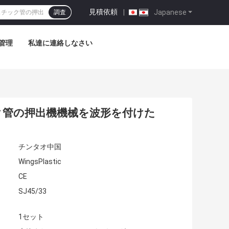
見積依頼
|
Japanese
調査
管理
私達に連絡しなさい
ク管の押出機機械を波形を付けた
チンタオ中国
WingsPlastic
CE
SJ45/33
1セット