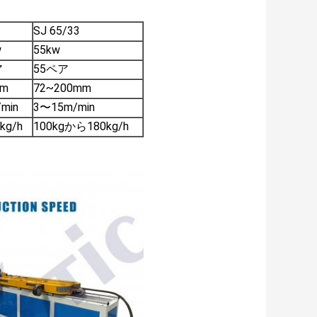
SJ 65/33
w
55kw
ア
55ペア
mm
72~200mm
min
3〜15m/min
kg/h
100kgから180kg/h