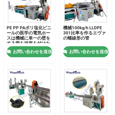
工場旅行
PE PP PAポリ塩化ビニ
機械100kg/h LLDPE
品質管理
ールの医学の電気ホー
301比率を作るエヴァ
スは機械に単一の壁を
の螺線形の管
する管を波形を付けた
私達に連絡しなさい
お問い合わせを送信
お問い合わせを送信
プラスチック管の押出機機械
プラスチック管の放出ライン
プラスチック管の押出機機械
HDPEの管の押出機機械