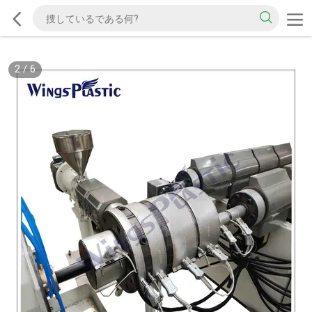
2
/
6