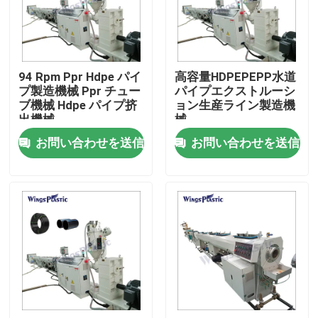
工場旅行
94 Rpm Ppr Hdpe パイ
高容量HDPEPEPP水道
品質管理
プ製造機械 Ppr チュー
パイプエクストルーシ
ブ機械 Hdpe パイプ挤
ョン生産ライン製造機
出機械
械
私達に連絡しなさい
お問い合わせを送信
お問い合わせを送信
プラスチック管の押出機機械
プラスチック管の放出ライン
プラスチック管の押出機機械
HDPEの管の押出機機械