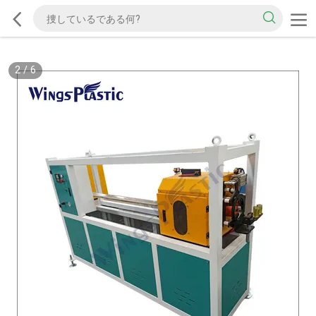
2
/
6