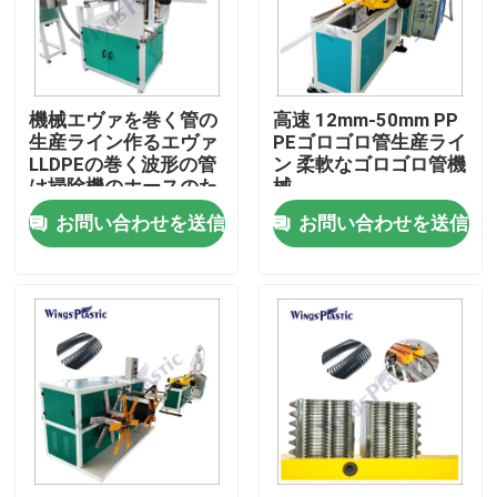
工場旅行
機械エヴァを巻く管の
高速 12mm-50mm PP
品質管理
生産ライン作るエヴァ
PEゴロゴロ管生産ライ
LLDPEの巻く波形の管
ン 柔軟なゴロゴロ管機
は掃除機のホースのた
械
私達に連絡しなさい
めの螺線形になる
お問い合わせを送信
お問い合わせを送信
プラスチック管の押出機機械
プラスチック管の放出ライン
プラスチック管の押出機機械
HDPEの管の押出機機械