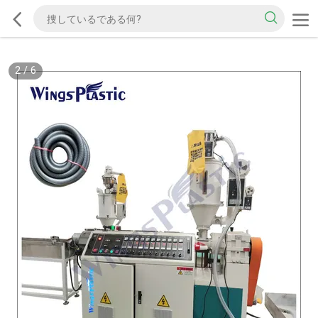
2
/
6