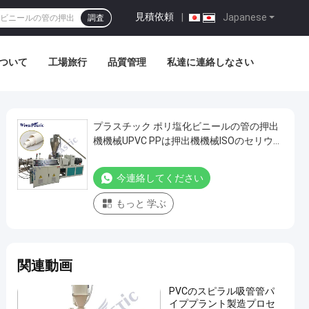
見積依頼
|
Japanese
調査
ついて
工場旅行
品質管理
私達に連絡しなさい
プラスチック ポリ塩化ビニールの管の押出
機機械UPVC PPは押出機機械ISOのセリウム
を配管する
今連絡してください
もっと 学ぶ
関連動画
PVCのスピラル吸管管パ
イププラント製造プロセ