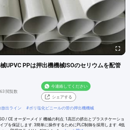
UPVC PPは押出機機械ISOのセリウムを配管
今連絡してください
863 閲覧数
シェアする
の放出ライン
#
ポリ塩化ビニールの管の押出機機械
 ISO / CE オーダーメイド 機械の利点: 1高圧の挤出とプラスチケーショ
プを保証します. 3簡単に操作するためにPLC制御を採用します. 4低