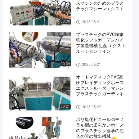
スマシンのためのプラス
チックマシーンエクスト
ルーションライン
ポリ塩化ビニールの管の押出
00:30
2025-05-21
機機械
プラスチックのPVC繊維
強化ソフトガーデンパイ
プ製造機械 生産 エクスト
ルーションライン
ポリ塩化ビニールの管の押出
00:39
2025-05-21
機機械
オートマティックPVC高
圧ブレイディングホース
エクストルーダーマシン
プラスチックガーデンホ
ースマシン
ポリ塩化ビニールの管の押出
00:21
2025-05-22
機機械
ポリ塩化ビニールのモノ
ラル層の柔らかいホース
のプラスチック医学の注
入の管の放出機械