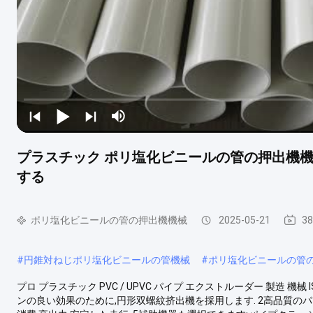
プラスチック ポリ塩化ビニールの管の押出機機械
する
ポリ塩化ビニールの管の押出機機械
2025-05-21
3
#
円錐対ねじポリ塩化ビニールの管機械
#
ポリ塩化ビニールの管
プロ プラスチック PVC / UPVC パイプ エクストルーダー 製造 機械
ンの良い効果のために,円形双螺紋挤出機を採用します. 2高品質のパイ